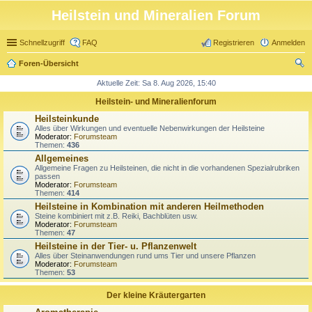
Heilstein und Mineralien Forum
Schnellzugriff
FAQ
Registrieren
Anmelden
Foren-Übersicht
uc
Aktuelle Zeit: Sa 8. Aug 2026, 15:40
he
Heilstein- und Mineralienforum
Heilsteinkunde
Alles über Wirkungen und eventuelle Nebenwirkungen der Heilsteine
Moderator:
Forumsteam
Themen:
436
Allgemeines
Allgemeine Fragen zu Heilsteinen, die nicht in die vorhandenen Spezialrubriken
passen
Moderator:
Forumsteam
Themen:
414
Heilsteine in Kombination mit anderen Heilmethoden
Steine kombiniert mit z.B. Reiki, Bachblüten usw.
Moderator:
Forumsteam
Themen:
47
Heilsteine in der Tier- u. Pflanzenwelt
Alles über Steinanwendungen rund ums Tier und unsere Pflanzen
Moderator:
Forumsteam
Themen:
53
Der kleine Kräutergarten