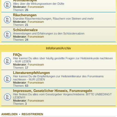
Aromatherapie
Alles über die Wirkungsweisen der Düfte
Moderator:
Forumsteam
Themen:
26
Räucherungen
Erprobte Räuchermischungen, Räuchern von Steinen und mehr
Moderator:
Forumsteam
Themen:
21
Schüsslersalze
Anwendungen und Erfahrungen zu den Schüsslersalzen
Moderator:
Forumsteam
Themen:
24
Infoforum/Archiv
FAQs
Hier kannst Du alles über häufig gestellte Fragen zur Heilsteinkunde nachlesen
- NUR LESEN
Moderator:
Forumsteam
Themen:
17
Literaturempfehlungen
Hier kannst Du die Empfehlungen zur Heilsteinliteratur des Forumteams
nachlesen - NUR LESEN
Moderator:
Forumsteam
Themen:
63
Impressum, Gesetzlicher Hinweis, Forumsregeln
Hier findest Du alles vom Gesetzgeber Vorgeschriebene. BITTE UNBEDINGT
LESEN!!!!
Moderator:
Forumsteam
Themen:
3
ANMELDEN
•
REGISTRIEREN