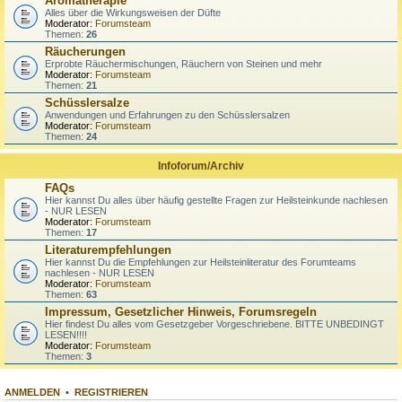
Aromatherapie
Alles über die Wirkungsweisen der Düfte
Moderator:
Forumsteam
Themen:
26
Räucherungen
Erprobte Räuchermischungen, Räuchern von Steinen und mehr
Moderator:
Forumsteam
Themen:
21
Schüsslersalze
Anwendungen und Erfahrungen zu den Schüsslersalzen
Moderator:
Forumsteam
Themen:
24
Infoforum/Archiv
FAQs
Hier kannst Du alles über häufig gestellte Fragen zur Heilsteinkunde nachlesen
- NUR LESEN
Moderator:
Forumsteam
Themen:
17
Literaturempfehlungen
Hier kannst Du die Empfehlungen zur Heilsteinliteratur des Forumteams
nachlesen - NUR LESEN
Moderator:
Forumsteam
Themen:
63
Impressum, Gesetzlicher Hinweis, Forumsregeln
Hier findest Du alles vom Gesetzgeber Vorgeschriebene. BITTE UNBEDINGT
LESEN!!!!
Moderator:
Forumsteam
Themen:
3
ANMELDEN
•
REGISTRIEREN