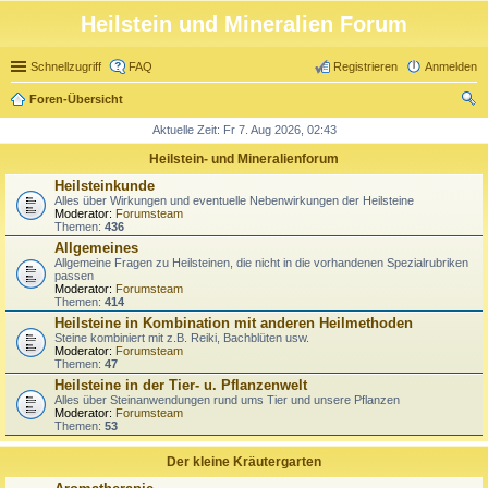
Heilstein und Mineralien Forum
Schnellzugriff
FAQ
Registrieren
Anmelden
Foren-Übersicht
uc
Aktuelle Zeit: Fr 7. Aug 2026, 02:43
he
Heilstein- und Mineralienforum
Heilsteinkunde
Alles über Wirkungen und eventuelle Nebenwirkungen der Heilsteine
Moderator:
Forumsteam
Themen:
436
Allgemeines
Allgemeine Fragen zu Heilsteinen, die nicht in die vorhandenen Spezialrubriken
passen
Moderator:
Forumsteam
Themen:
414
Heilsteine in Kombination mit anderen Heilmethoden
Steine kombiniert mit z.B. Reiki, Bachblüten usw.
Moderator:
Forumsteam
Themen:
47
Heilsteine in der Tier- u. Pflanzenwelt
Alles über Steinanwendungen rund ums Tier und unsere Pflanzen
Moderator:
Forumsteam
Themen:
53
Der kleine Kräutergarten