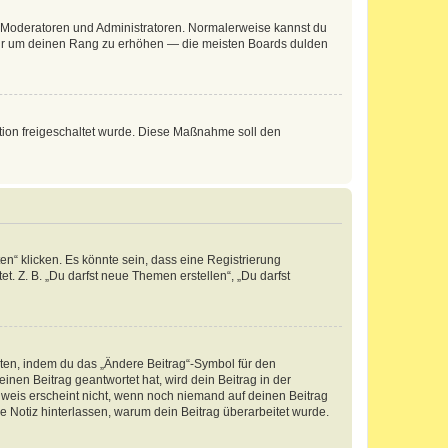
ie Moderatoren und Administratoren. Normalerweise kannst du
, nur um deinen Rang zu erhöhen — die meisten Boards dulden
ration freigeschaltet wurde. Diese Maßnahme soll den
n“ klicken. Es könnte sein, dass eine Registrierung
t. Z. B. „Du darfst neue Themen erstellen“, „Du darfst
iten, indem du das „Ändere Beitrag“-Symbol für den
inen Beitrag geantwortet hat, wird dein Beitrag in der
nweis erscheint nicht, wenn noch niemand auf deinen Beitrag
ne Notiz hinterlassen, warum dein Beitrag überarbeitet wurde.