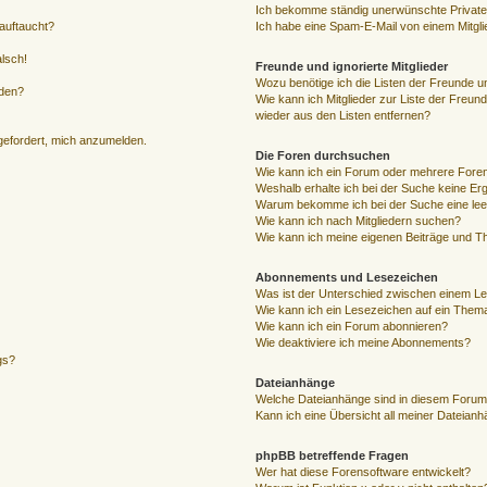
Ich bekomme ständig unerwünschte Private
auftaucht?
Ich habe eine Spam-E-Mail von einem Mitgli
alsch!
Freunde und ignorierte Mitglieder
Wozu benötige ich die Listen der Freunde un
rden?
Wie kann ich Mitglieder zur Liste der Freund
wieder aus den Listen entfernen?
fgefordert, mich anzumelden.
Die Foren durchsuchen
Wie kann ich ein Forum oder mehrere For
Weshalb erhalte ich bei der Suche keine Er
Warum bekomme ich bei der Suche eine lee
Wie kann ich nach Mitgliedern suchen?
Wie kann ich meine eigenen Beiträge und T
Abonnements und Lesezeichen
Was ist der Unterschied zwischen einem L
Wie kann ich ein Lesezeichen auf ein Them
Wie kann ich ein Forum abonnieren?
Wie deaktiviere ich meine Abonnements?
gs?
Dateianhänge
Welche Dateianhänge sind in diesem Forum
Kann ich eine Übersicht all meiner Dateian
phpBB betreffende Fragen
Wer hat diese Forensoftware entwickelt?