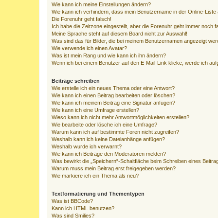
Wie kann ich meine Einstellungen ändern?
Wie kann ich verhindern, dass mein Benutzername in der Online-Liste 
Die Forenuhr geht falsch!
Ich habe die Zeitzone eingestellt, aber die Forenuhr geht immer noch f
Meine Sprache steht auf diesem Board nicht zur Auswahl!
Was sind das für Bilder, die bei meinem Benutzernamen angezeigt we
Wie verwende ich einen Avatar?
Was ist mein Rang und wie kann ich ihn ändern?
Wenn ich bei einem Benutzer auf den E-Mail-Link klicke, werde ich au
Beiträge schreiben
Wie erstelle ich ein neues Thema oder eine Antwort?
Wie kann ich einen Beitrag bearbeiten oder löschen?
Wie kann ich meinem Beitrag eine Signatur anfügen?
Wie kann ich eine Umfrage erstellen?
Wieso kann ich nicht mehr Antwortmöglichkeiten erstellen?
Wie bearbeite oder lösche ich eine Umfrage?
Warum kann ich auf bestimmte Foren nicht zugreifen?
Weshalb kann ich keine Dateianhänge anfügen?
Weshalb wurde ich verwarnt?
Wie kann ich Beiträge den Moderatoren melden?
Was bewirkt die „Speichern“-Schaltfläche beim Schreiben eines Beitra
Warum muss mein Beitrag erst freigegeben werden?
Wie markiere ich ein Thema als neu?
Textformatierung und Thementypen
Was ist BBCode?
Kann ich HTML benutzen?
Was sind Smilies?