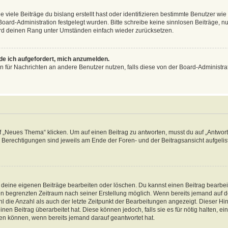
viele Beiträge du bislang erstellt hast oder identifizieren bestimmte Benutzer w
 Board-Administration festgelegt wurden. Bitte schreibe keine sinnlosen Beiträge
wird deinen Rang unter Umständen einfach wieder zurücksetzen.
rde ich aufgefordert, mich anzumelden.
ion für Nachrichten an andere Benutzer nutzen, falls diese von der Board-Administ
„Neues Thema“ klicken. Um auf einen Beitrag zu antworten, musst du auf „Antworte
e Berechtigungen sind jeweils am Ende der Foren- und der Beitragsansicht aufgeliste
r deine eigenen Beiträge bearbeiten oder löschen. Du kannst einen Beitrag bearbe
inen begrenzten Zeitraum nach seiner Erstellung möglich. Wenn bereits jemand auf de
 die Anzahl als auch der letzte Zeitpunkt der Bearbeitungen angezeigt. Dieser Hi
en Beitrag überarbeitet hat. Diese können jedoch, falls sie es für nötig halten, ei
hen können, wenn bereits jemand darauf geantwortet hat.