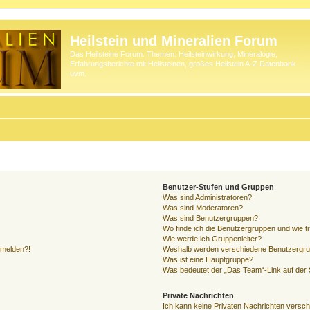
Heilstein und Mineralien Forum
Das Heilsteine Forum. Themen: Heilsteinwirkung, Mineralogie,
Erfahrungsberichte mit Heilsteinen, großes Heilstein A-Z Datenbank
uvm.
Benutzer-Stufen und Gruppen
Was sind Administratoren?
Was sind Moderatoren?
Was sind Benutzergruppen?
Wo finde ich die Benutzergruppen und wie tr
Wie werde ich Gruppenleiter?
anmelden?!
Weshalb werden verschiedene Benutzergrupp
Was ist eine Hauptgruppe?
Was bedeutet der „Das Team“-Link auf der S
Private Nachrichten
Ich kann keine Privaten Nachrichten versch