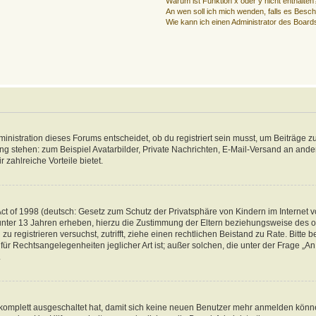
Warum ist Funktion x oder y nicht enthalten
An wen soll ich mich wenden, falls es Besc
Wie kann ich einen Administrator des Board
istration dieses Forums entscheidet, ob du registriert sein musst, um Beiträge zu s
ung stehen: zum Beispiel Avatarbilder, Private Nachrichten, E-Mail-Versand an ander
 zahlreiche Vorteile bietet.
t of 1998 (deutsch: Gesetz zum Schutz der Privatsphäre von Kindern im Internet vo
unter 13 Jahren erheben, hierzu die Zustimmung der Eltern beziehungsweise des o
h zu registrieren versuchst, zutrifft, ziehe einen rechtlichen Beistand zu Rate. Bit
für Rechtsangelegenheiten jeglicher Art ist; außer solchen, die unter der Frage „
.
g komplett ausgeschaltet hat, damit sich keine neuen Benutzer mehr anmelden könn