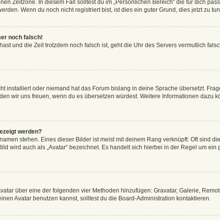
en Zeitzone. In diesem Fall solltest du im „Persönlichen Bereich“ die für dich passe
den. Wenn du noch nicht registriert bist, ist dies ein guter Grund, dies jetzt zu tun
mer noch falsch!
t hast und die Zeit trotzdem noch falsch ist, geht die Uhr des Servers vermutlich fal
t installiert oder niemand hat das Forum bislang in deine Sprache übersetzt. Frag
, würden wir uns freuen, wenn du es übersetzen würdest. Weitere Informationen dazu
gezeigt werden?
amen stehen. Eines dieser Bilder ist meist mit deinem Rang verknüpft: Oft sind di
ld wird auch als „Avatar“ bezeichnet. Es handelt sich hierbei in der Regel um ein
 Avatar über eine der folgenden vier Methoden hinzufügen: Gravatar, Galerie, Rem
en Avatar benutzen kannst, solltest du die Board-Administration kontaktieren.