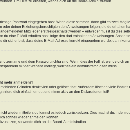
 wurden. Um Hilfe zu erhalten, wende dich an die Board-Administration.
 richtige Passwort eingegeben hast. Wenn diese stimmen, dann gibt es zwei Mögl
tern oder deiner Erziehungsberechtigten den Anweisungen folgen, die du erhalten ha
u angemeldeten Mitglieder erst freigeschaltet werden – entweder musst du dies selbs
. Wenn du eine E-Mail erhalten hast, folge den dort enthaltenen Anweisungen. Ansons
 dir sicher bist, dass deine E-Mail-Adresse korrekt eingegeben wurde, dann kontak
Benutzername und dein Passwort richtig sind. Wenn dies der Fall ist, wende dich a
ionsproblem mit der Website vorliegt, welches ein Administrator lösen muss.
icht mehr anmelden?!
erschieden Gründen deaktiviert oder gelöscht hat. Außerdem löschen viele Boards r
triere dich einfach erneut und nimm aktiv an den Diskussionen teil!
 nicht wieder mitteilen, du kannst es jedoch zurücksetzen. Dies machst du, indem 
 dich schnell wieder anmelden können.
ückzusetzen, so wende dich an die Board-Administration.