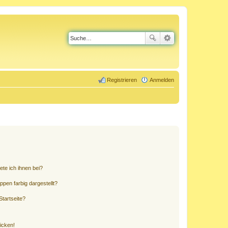
Registrieren
Anmelden
ete ich ihnen bei?
en farbig dargestellt?
tartseite?
icken!