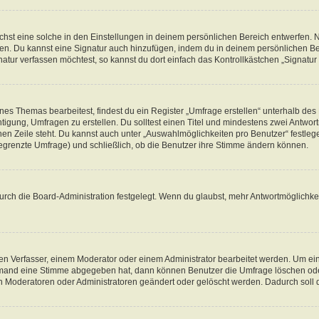
st eine solche in den Einstellungen in deinem persönlichen Bereich entwerfen. Na
eren. Du kannst eine Signatur auch hinzufügen, indem du in deinem persönlichen 
atur verfassen möchtest, so kannst du dort einfach das Kontrollkästchen „Signatu
s Themas bearbeitest, findest du ein Register „Umfrage erstellen“ unterhalb des F
htigung, Umfragen zu erstellen. Du solltest einen Titel und mindestens zwei Antwo
genen Zeile steht. Du kannst auch unter „Auswahlmöglichkeiten pro Benutzer“ festl
unbegrenzte Umfrage) und schließlich, ob die Benutzer ihre Stimme ändern können.
rch die Board-Administration festgelegt. Wenn du glaubst, mehr Antwortmöglichkei
n Verfasser, einem Moderator oder einem Administrator bearbeitet werden. Um ein
emand eine Stimme abgegeben hat, dann können Benutzer die Umfrage löschen oder 
 Moderatoren oder Administratoren geändert oder gelöscht werden. Dadurch soll 