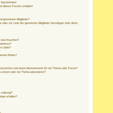
 Nachrichten!
ed dieses Forums erhalten!
d ignorierten Mitglieder?
e oder zur Liste der ignorierten Mitglieder hinzufügen oder diese
en durchsuchen?
gebnisse?
re Seite?
hemen finden?
esezeichen und einem Abonnements für ein Thema oder Forum?
a setzen oder ein Thema abonnieren?
 zulässig?
hänge erhalten?