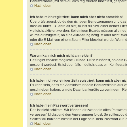
Benutzername, mit dem du dich registrieren möchtest, gesperrt
Nach oben
Ich habe mich registriert, kann mich aber nicht anmelden!
Überprüfe zuerst, ob du den richtigen Benutzernamen und das
dass du unter 13 Jahre alt bist, musst du bzw. einer deiner El
vielleicht aktiviert werden. Bei einigen Boards müssen alle ne
wurde dir mitgeteilt, ob eine Aktivierung nötig ist oder nicht
oder die E-Mail von einem Spam-Filter blockiert wurde. Wenn du
Nach oben
Warum kann ich mich nicht anmelden?
Dafür gibt es viele mögliche Gründe. Prüfe zunächst, ob dein 
gesperrt wurdest. Es ist ebenfalls möglich, dass ein Konfigurat
Nach oben
Ich habe mich vor einiger Zeit registriert, kann mich aber n
Es kann sein, dass ein Administrator dein Benutzerkonto aus v
geschrieben haben, um die Datenbankgröße zu verringern. Regis
Nach oben
Ich habe mein Passwort vergessen!
Das ist nicht schlimm! Wir können dir zwar dein altes Passwort
vergessen“ klickst und den Anweisungen folgst. So solltest du
Solltest du trotzdem nicht in der Lage sein, dein Passwort zur
Nach oben