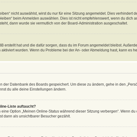
en“ nicht auswählst, wirst du nur für eine Sitzung angemeldet. Dies verhindert 
leiben“ beim Anmelden auswählen. Dies ist nicht empfehlenswert, wenn du dich an
 steht, dann wurde sie vermutlich von der Board-Administration ausgeschaltet.
BB erstellt hat und die dafür sorgen, dass du im Forum angemeldet bleibst. Außer
n aktiviert wurden. Wenn du Probleme bei der An- oder Abmeldung hast, kann es he
n in der Datenbank des Boards gespeichert. Um diese zu ändern, gehe in den „Persö
nst du alle deine Einstellungen ändern.
ine-Liste auftaucht?
n eine Option „Meinen Online-Status während dieser Sitzung verbergen“. Wenn du d
st dann als unsichtbarer Besucher gezählt.