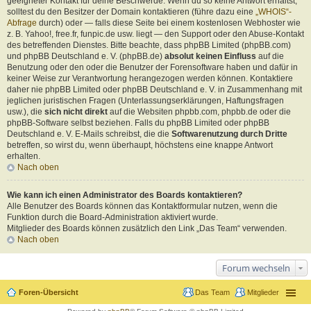
geeigneter Kontakt für deine Beschwerde. Wenn du so keine Antwort erhältst,
solltest du den Besitzer der Domain kontaktieren (führe dazu eine
„WHOIS“-
Abfrage
durch) oder — falls diese Seite bei einem kostenlosen Webhoster wie
z. B. Yahoo!, free.fr, funpic.de usw. liegt — den Support oder den Abuse-Kontakt
des betreffenden Dienstes. Bitte beachte, dass phpBB Limited (phpBB.com)
und phpBB Deutschland e. V. (phpBB.de)
absolut keinen Einfluss
auf die
Benutzung oder den oder die Benutzer der Forensoftware haben und dafür in
keiner Weise zur Verantwortung herangezogen werden können. Kontaktiere
daher nie phpBB Limited oder phpBB Deutschland e. V. in Zusammenhang mit
jeglichen juristischen Fragen (Unterlassungserklärungen, Haftungsfragen
usw.), die
sich nicht direkt
auf die Websiten phpbb.com, phpbb.de oder die
phpBB-Software selbst beziehen. Falls du phpBB Limited oder phpBB
Deutschland e. V. E-Mails schreibst, die die
Softwarenutzung durch Dritte
betreffen, so wirst du, wenn überhaupt, höchstens eine knappe Antwort
erhalten.
Nach oben
Wie kann ich einen Administrator des Boards kontaktieren?
Alle Benutzer des Boards können das Kontaktformular nutzen, wenn die
Funktion durch die Board-Administration aktiviert wurde.
Mitglieder des Boards können zusätzlich den Link „Das Team“ verwenden.
Nach oben
Forum wechseln
Foren-Übersicht
Das Team
Mitglieder