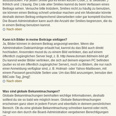
auszudrücken. Für jeden Smilie gibt es einen kurzen Code, z. B. bedeutet :)
fröhlich und :( traurig. Die Liste aller Smilies kannst du beim Verfassen eines
Beitrags sehen. Versuche bitte trotzdem, Smilies nicht zu häufig zu benutzen,
sie können einen Beitrag schnell unlesbar machen und ein Moderator könnte
deshalb deinen Beitrag entsprechend überarbeiten oder gar komplett löschen.
Die Board-Administration kann auch die Anzahl der Smilies begrenzen, die du
in einem Beitrag benutzen kannst.
Nach oben
Kann ich Bilder in meine Beiträge einfügen?
Ja, Bilder können in deinem Beitrag angezeigt werden. Wenn die
Administration Dateianhänge erlaubt hat, kannst du das Bild auch direkt
hochladen. Ansonsten musst du zu einem Bild verlinken, das auf einem
öffentlich zugänglichen Server liegt, z. B. http://www.domain.tld/mein-bild.gif.
Du kannst weder Bilder verlinken, die sich auf deinem eigenen PC befinden
(außer es ist ein öffentlich zugänglicher Server), noch zu Bildern, die nur nach
einer Anmeldung verfügbar sind, z. B. Hotmail- oder Yahoo-Mailboxen, mit
einem Passwort geschützte Seiten usw. Um das Bild anzuzeigen, benutze den
BBCode-Tag „[img]“.
Nach oben
Was sind globale Bekanntmachungen?
Globale Bekanntmachungen beinhalten wichtige Informationen, deshalb
solltest du sie so bald wie möglich lesen. Globale Bekanntmachungen
erscheinen ganz oben in jedem Forum und ebenfalls in deinem persönlichen
Bereich. Ob du eine globale Bekanntmachung schreiben kannst oder nicht,
hängt von den durch die Board-Administration vergebenen Berechtigungen