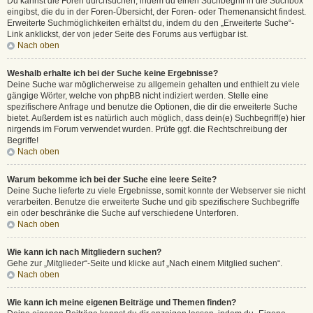
Du kannst die Foren durchsuchen, indem du einen Suchbegriff in die Suchbox
eingibst, die du in der Foren-Übersicht, der Foren- oder Themenansicht findest.
Erweiterte Suchmöglichkeiten erhältst du, indem du den „Erweiterte Suche“-
Link anklickst, der von jeder Seite des Forums aus verfügbar ist.
Nach oben
Weshalb erhalte ich bei der Suche keine Ergebnisse?
Deine Suche war möglicherweise zu allgemein gehalten und enthielt zu viele
gängige Wörter, welche von phpBB nicht indiziert werden. Stelle eine
spezifischere Anfrage und benutze die Optionen, die dir die erweiterte Suche
bietet. Außerdem ist es natürlich auch möglich, dass dein(e) Suchbegriff(e) hier
nirgends im Forum verwendet wurden. Prüfe ggf. die Rechtschreibung der
Begriffe!
Nach oben
Warum bekomme ich bei der Suche eine leere Seite?
Deine Suche lieferte zu viele Ergebnisse, somit konnte der Webserver sie nicht
verarbeiten. Benutze die erweiterte Suche und gib spezifischere Suchbegriffe
ein oder beschränke die Suche auf verschiedene Unterforen.
Nach oben
Wie kann ich nach Mitgliedern suchen?
Gehe zur „Mitglieder“-Seite und klicke auf „Nach einem Mitglied suchen“.
Nach oben
Wie kann ich meine eigenen Beiträge und Themen finden?