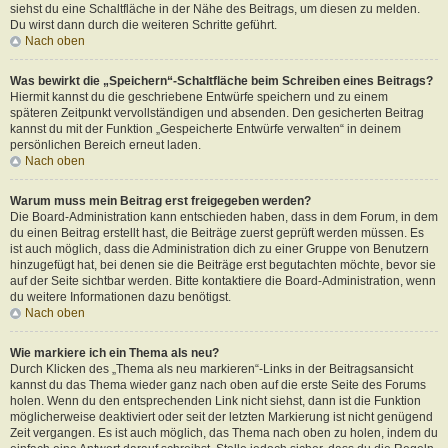
siehst du eine Schaltfläche in der Nähe des Beitrags, um diesen zu melden.
Du wirst dann durch die weiteren Schritte geführt.
Nach oben
Was bewirkt die „Speichern“-Schaltfläche beim Schreiben eines Beitrags?
Hiermit kannst du die geschriebene Entwürfe speichern und zu einem
späteren Zeitpunkt vervollständigen und absenden. Den gesicherten Beitrag
kannst du mit der Funktion „Gespeicherte Entwürfe verwalten“ in deinem
persönlichen Bereich erneut laden.
Nach oben
Warum muss mein Beitrag erst freigegeben werden?
Die Board-Administration kann entschieden haben, dass in dem Forum, in dem
du einen Beitrag erstellt hast, die Beiträge zuerst geprüft werden müssen. Es
ist auch möglich, dass die Administration dich zu einer Gruppe von Benutzern
hinzugefügt hat, bei denen sie die Beiträge erst begutachten möchte, bevor sie
auf der Seite sichtbar werden. Bitte kontaktiere die Board-Administration, wenn
du weitere Informationen dazu benötigst.
Nach oben
Wie markiere ich ein Thema als neu?
Durch Klicken des „Thema als neu markieren“-Links in der Beitragsansicht
kannst du das Thema wieder ganz nach oben auf die erste Seite des Forums
holen. Wenn du den entsprechenden Link nicht siehst, dann ist die Funktion
möglicherweise deaktiviert oder seit der letzten Markierung ist nicht genügend
Zeit vergangen. Es ist auch möglich, das Thema nach oben zu holen, indem du