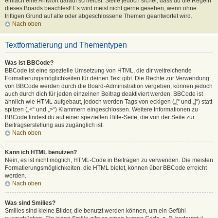
einfach eine Antwort darauf schreibst. Stelle jedoch sicher, dass du die Regeln
dieses Boards beachtest! Es wird meist nicht gerne gesehen, wenn ohne
triftigen Grund auf alte oder abgeschlossene Themen geantwortet wird.
Nach oben
Textformatierung und Thementypen
Was ist BBCode?
BBCode ist eine spezielle Umsetzung von HTML, die dir weitreichende
Formatierungsmöglichkeiten für deinen Text gibt. Die Rechte zur Verwendung
von BBCode werden durch die Board-Administration vergeben, können jedoch
auch durch dich für jeden einzelnen Beitrag deaktiviert werden. BBCode ist
ähnlich wie HTML aufgebaut, jedoch werden Tags von eckigen („[“ und „]“) statt
spitzen („<“ und „>“) Klammern eingeschlossen. Weitere Informationen zu
BBCode findest du auf einer speziellen Hilfe-Seite, die von der Seite zur
Beitragserstellung aus zugänglich ist.
Nach oben
Kann ich HTML benutzen?
Nein, es ist nicht möglich, HTML-Code in Beiträgen zu verwenden. Die meisten
Formatierungsmöglichkeiten, die HTML bietet, können über BBCode erreicht
werden.
Nach oben
Was sind Smilies?
Smilies sind kleine Bilder, die benutzt werden können, um ein Gefühl