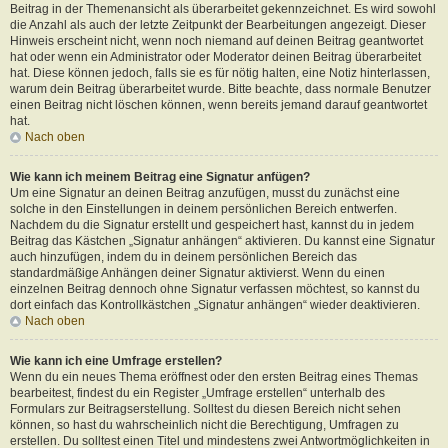
Beitrag in der Themenansicht als überarbeitet gekennzeichnet. Es wird sowohl
die Anzahl als auch der letzte Zeitpunkt der Bearbeitungen angezeigt. Dieser
Hinweis erscheint nicht, wenn noch niemand auf deinen Beitrag geantwortet
hat oder wenn ein Administrator oder Moderator deinen Beitrag überarbeitet
hat. Diese können jedoch, falls sie es für nötig halten, eine Notiz hinterlassen,
warum dein Beitrag überarbeitet wurde. Bitte beachte, dass normale Benutzer
einen Beitrag nicht löschen können, wenn bereits jemand darauf geantwortet
hat.
Nach oben
Wie kann ich meinem Beitrag eine Signatur anfügen?
Um eine Signatur an deinen Beitrag anzufügen, musst du zunächst eine
solche in den Einstellungen in deinem persönlichen Bereich entwerfen.
Nachdem du die Signatur erstellt und gespeichert hast, kannst du in jedem
Beitrag das Kästchen „Signatur anhängen“ aktivieren. Du kannst eine Signatur
auch hinzufügen, indem du in deinem persönlichen Bereich das
standardmäßige Anhängen deiner Signatur aktivierst. Wenn du einen
einzelnen Beitrag dennoch ohne Signatur verfassen möchtest, so kannst du
dort einfach das Kontrollkästchen „Signatur anhängen“ wieder deaktivieren.
Nach oben
Wie kann ich eine Umfrage erstellen?
Wenn du ein neues Thema eröffnest oder den ersten Beitrag eines Themas
bearbeitest, findest du ein Register „Umfrage erstellen“ unterhalb des
Formulars zur Beitragserstellung. Solltest du diesen Bereich nicht sehen
können, so hast du wahrscheinlich nicht die Berechtigung, Umfragen zu
erstellen. Du solltest einen Titel und mindestens zwei Antwortmöglichkeiten in