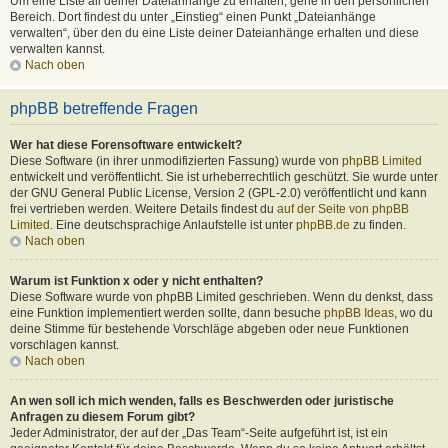
Um eine Liste all deiner Dateianhänge zu erhalten, gehe in den persönlichen
Bereich. Dort findest du unter „Einstieg“ einen Punkt „Dateianhänge
verwalten“, über den du eine Liste deiner Dateianhänge erhalten und diese
verwalten kannst.
Nach oben
phpBB betreffende Fragen
Wer hat diese Forensoftware entwickelt?
Diese Software (in ihrer unmodifizierten Fassung) wurde von
phpBB Limited
entwickelt und veröffentlicht. Sie ist urheberrechtlich geschützt. Sie wurde unter
der GNU General Public License, Version 2 (GPL-2.0) veröffentlicht und kann
frei vertrieben werden. Weitere Details findest du
auf der Seite von phpBB
Limited
. Eine deutschsprachige Anlaufstelle ist unter
phpBB.de
zu finden.
Nach oben
Warum ist Funktion x oder y nicht enthalten?
Diese Software wurde von phpBB Limited geschrieben. Wenn du denkst, dass
eine Funktion implementiert werden sollte, dann besuche
phpBB Ideas
, wo du
deine Stimme für bestehende Vorschläge abgeben oder neue Funktionen
vorschlagen kannst.
Nach oben
An wen soll ich mich wenden, falls es Beschwerden oder juristische
Anfragen zu diesem Forum gibt?
Jeder Administrator, der auf der „Das Team“-Seite aufgeführt ist, ist ein