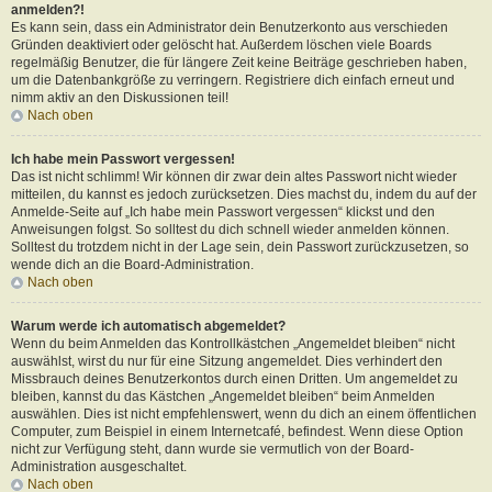
anmelden?!
Es kann sein, dass ein Administrator dein Benutzerkonto aus verschieden
Gründen deaktiviert oder gelöscht hat. Außerdem löschen viele Boards
regelmäßig Benutzer, die für längere Zeit keine Beiträge geschrieben haben,
um die Datenbankgröße zu verringern. Registriere dich einfach erneut und
nimm aktiv an den Diskussionen teil!
Nach oben
Ich habe mein Passwort vergessen!
Das ist nicht schlimm! Wir können dir zwar dein altes Passwort nicht wieder
mitteilen, du kannst es jedoch zurücksetzen. Dies machst du, indem du auf der
Anmelde-Seite auf „Ich habe mein Passwort vergessen“ klickst und den
Anweisungen folgst. So solltest du dich schnell wieder anmelden können.
Solltest du trotzdem nicht in der Lage sein, dein Passwort zurückzusetzen, so
wende dich an die Board-Administration.
Nach oben
Warum werde ich automatisch abgemeldet?
Wenn du beim Anmelden das Kontrollkästchen „Angemeldet bleiben“ nicht
auswählst, wirst du nur für eine Sitzung angemeldet. Dies verhindert den
Missbrauch deines Benutzerkontos durch einen Dritten. Um angemeldet zu
bleiben, kannst du das Kästchen „Angemeldet bleiben“ beim Anmelden
auswählen. Dies ist nicht empfehlenswert, wenn du dich an einem öffentlichen
Computer, zum Beispiel in einem Internetcafé, befindest. Wenn diese Option
nicht zur Verfügung steht, dann wurde sie vermutlich von der Board-
Administration ausgeschaltet.
Nach oben