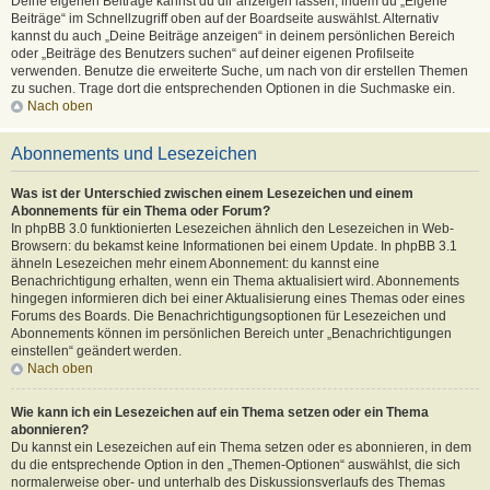
Deine eigenen Beiträge kannst du dir anzeigen lassen, indem du „Eigene
Beiträge“ im Schnellzugriff oben auf der Boardseite auswählst. Alternativ
kannst du auch „Deine Beiträge anzeigen“ in deinem persönlichen Bereich
oder „Beiträge des Benutzers suchen“ auf deiner eigenen Profilseite
verwenden. Benutze die erweiterte Suche, um nach von dir erstellen Themen
zu suchen. Trage dort die entsprechenden Optionen in die Suchmaske ein.
Nach oben
Abonnements und Lesezeichen
Was ist der Unterschied zwischen einem Lesezeichen und einem
Abonnements für ein Thema oder Forum?
In phpBB 3.0 funktionierten Lesezeichen ähnlich den Lesezeichen in Web-
Browsern: du bekamst keine Informationen bei einem Update. In phpBB 3.1
ähneln Lesezeichen mehr einem Abonnement: du kannst eine
Benachrichtigung erhalten, wenn ein Thema aktualisiert wird. Abonnements
hingegen informieren dich bei einer Aktualisierung eines Themas oder eines
Forums des Boards. Die Benachrichtigungsoptionen für Lesezeichen und
Abonnements können im persönlichen Bereich unter „Benachrichtigungen
einstellen“ geändert werden.
Nach oben
Wie kann ich ein Lesezeichen auf ein Thema setzen oder ein Thema
abonnieren?
Du kannst ein Lesezeichen auf ein Thema setzen oder es abonnieren, in dem
du die entsprechende Option in den „Themen-Optionen“ auswählst, die sich
normalerweise ober- und unterhalb des Diskussionsverlaufs des Themas