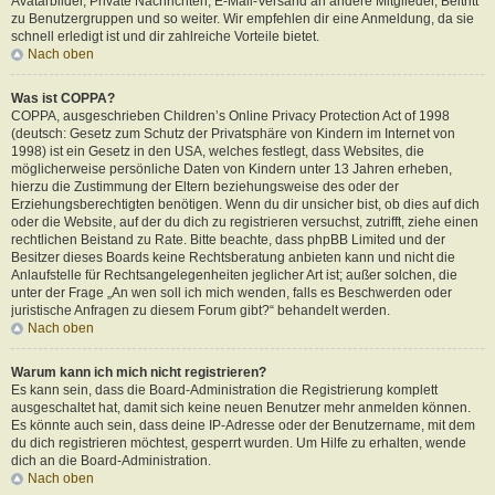
Avatarbilder, Private Nachrichten, E-Mail-Versand an andere Mitglieder, Beitritt
zu Benutzergruppen und so weiter. Wir empfehlen dir eine Anmeldung, da sie
schnell erledigt ist und dir zahlreiche Vorteile bietet.
Nach oben
Was ist COPPA?
COPPA, ausgeschrieben Children’s Online Privacy Protection Act of 1998
(deutsch: Gesetz zum Schutz der Privatsphäre von Kindern im Internet von
1998) ist ein Gesetz in den USA, welches festlegt, dass Websites, die
möglicherweise persönliche Daten von Kindern unter 13 Jahren erheben,
hierzu die Zustimmung der Eltern beziehungsweise des oder der
Erziehungsberechtigten benötigen. Wenn du dir unsicher bist, ob dies auf dich
oder die Website, auf der du dich zu registrieren versuchst, zutrifft, ziehe einen
rechtlichen Beistand zu Rate. Bitte beachte, dass phpBB Limited und der
Besitzer dieses Boards keine Rechtsberatung anbieten kann und nicht die
Anlaufstelle für Rechtsangelegenheiten jeglicher Art ist; außer solchen, die
unter der Frage „An wen soll ich mich wenden, falls es Beschwerden oder
juristische Anfragen zu diesem Forum gibt?“ behandelt werden.
Nach oben
Warum kann ich mich nicht registrieren?
Es kann sein, dass die Board-Administration die Registrierung komplett
ausgeschaltet hat, damit sich keine neuen Benutzer mehr anmelden können.
Es könnte auch sein, dass deine IP-Adresse oder der Benutzername, mit dem
du dich registrieren möchtest, gesperrt wurden. Um Hilfe zu erhalten, wende
dich an die Board-Administration.
Nach oben